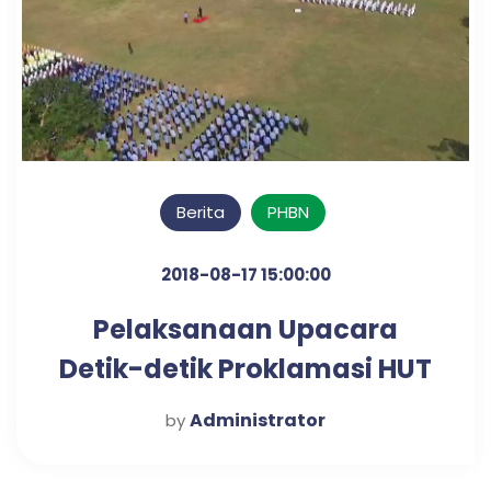
Berita
PHBN
2018-08-17 15:00:00
Pelaksanaan Upacara
Detik-detik Proklamasi HUT
RI ke-73 di Kecamatan
Administrator
by
Kraton