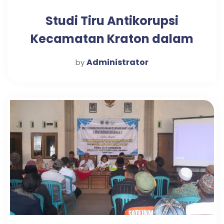
Studi Tiru Antikorupsi
Kecamatan Kraton dalam
Mewujudkan Pelayanan
Administrator
by
Publik Optimal di Desa
Candi Tahun 2025