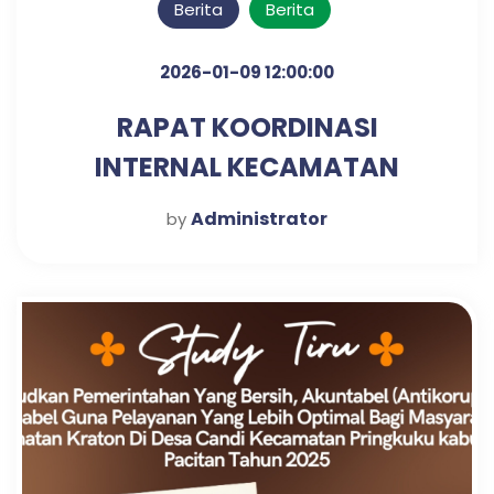
Berita
Berita
2026-01-09 12:00:00
RAPAT KOORDINASI
INTERNAL KECAMATAN
KRATON UNTUK PENGUATAN
Administrator
by
SINERGI KERJA