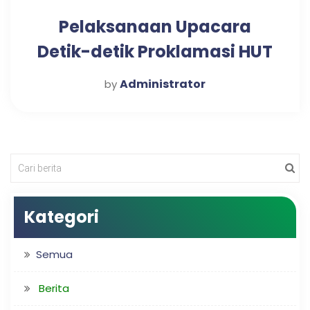
Pelaksanaan Upacara
Detik-detik Proklamasi HUT
RI ke-73 di Kecamatan
Administrator
by
Kraton
Kategori
Semua
Berita