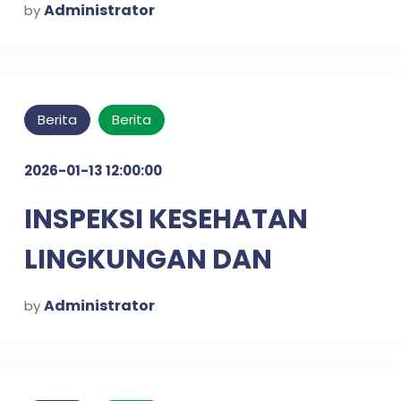
Administrator
by
Berita
Berita
2026-01-13 12:00:00
INSPEKSI KESEHATAN
LINGKUNGAN DAN
SKRINING DIABETES &
Administrator
by
HIPERTENSI