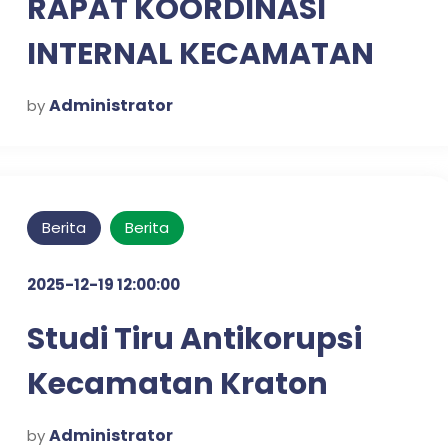
RAPAT KOORDINASI
INTERNAL KECAMATAN
KRATON UNTUK
Administrator
by
PENGUATAN SINERGI
KERJA
Berita
Berita
2025-12-19 12:00:00
Studi Tiru Antikorupsi
Kecamatan Kraton
dalam Mewujudkan
Administrator
by