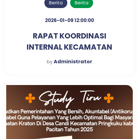
Berita
Berita
2026-01-09 12:00:00
RAPAT KOORDINASI
INTERNAL KECAMATAN
KRATON UNTUK PENGUATAN
Administrator
by
SINERGI KERJA