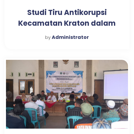
Studi Tiru Antikorupsi
Kecamatan Kraton dalam
Mewujudkan Pelayanan
Administrator
by
Publik Optimal di Desa
Candi Tahun 2025