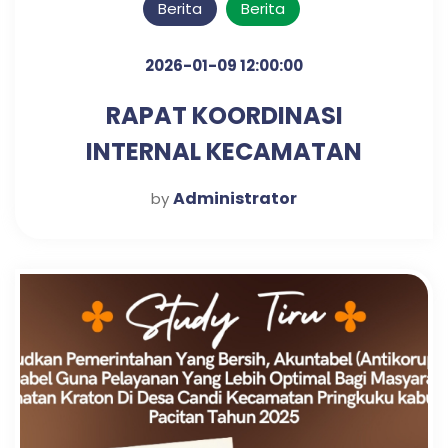
Berita
Berita
2026-01-09 12:00:00
RAPAT KOORDINASI
INTERNAL KECAMATAN
KRATON UNTUK PENGUATAN
Administrator
by
SINERGI KERJA