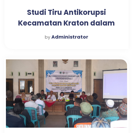
Studi Tiru Antikorupsi
Kecamatan Kraton dalam
Mewujudkan Pelayanan
Administrator
by
Publik Optimal di Desa
Candi Tahun 2025