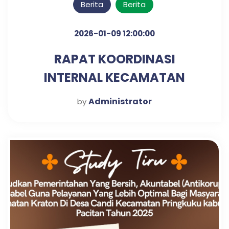
Berita
Berita
2026-01-09 12:00:00
RAPAT KOORDINASI
INTERNAL KECAMATAN
KRATON UNTUK PENGUATAN
Administrator
by
SINERGI KERJA