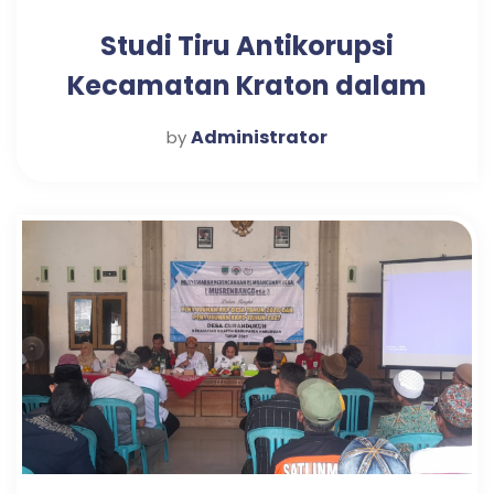
Studi Tiru Antikorupsi
Kecamatan Kraton dalam
Mewujudkan Pelayanan
Administrator
by
Publik Optimal di Desa
Candi Tahun 2025