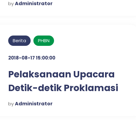
Administrator
by
Berita
PHBN
2018-08-17 15:00:00
Pelaksanaan Upacara
Detik-detik Proklamasi
HUT RI ke-73 di
Administrator
by
Kecamatan Kraton