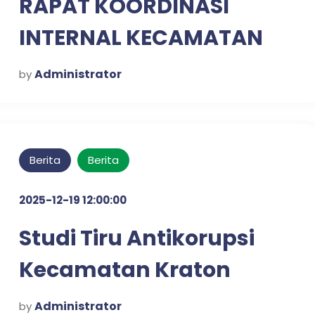
RAPAT KOORDINASI
INTERNAL KECAMATAN
KRATON UNTUK
Administrator
by
PENGUATAN SINERGI
KERJA
Berita
Berita
2025-12-19 12:00:00
Studi Tiru Antikorupsi
Kecamatan Kraton
dalam Mewujudkan
Administrator
by