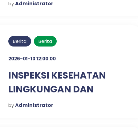
Administrator
by
Berita
Berita
2026-01-13 12:00:00
INSPEKSI KESEHATAN
LINGKUNGAN DAN
SKRINING DIABETES &
Administrator
by
HIPERTENSI