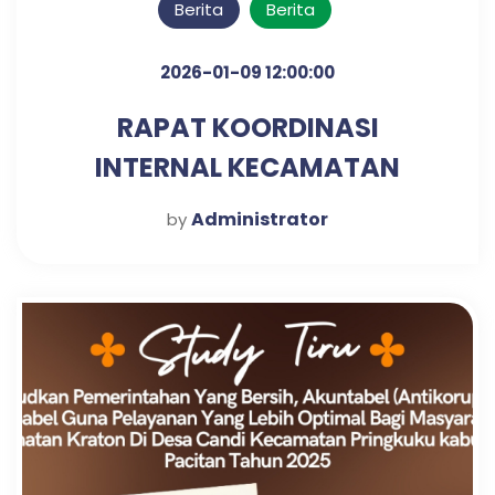
Berita
Berita
2026-01-09 12:00:00
RAPAT KOORDINASI
INTERNAL KECAMATAN
KRATON UNTUK PENGUATAN
Administrator
by
SINERGI KERJA