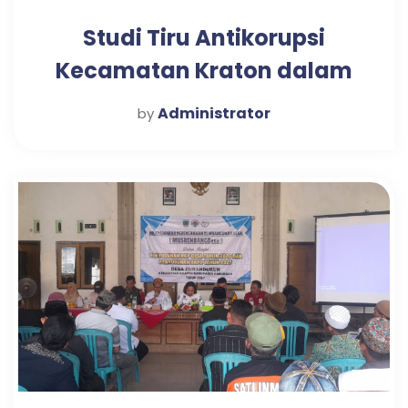
Studi Tiru Antikorupsi
Kecamatan Kraton dalam
Mewujudkan Pelayanan
Administrator
by
Publik Optimal di Desa
Candi Tahun 2025