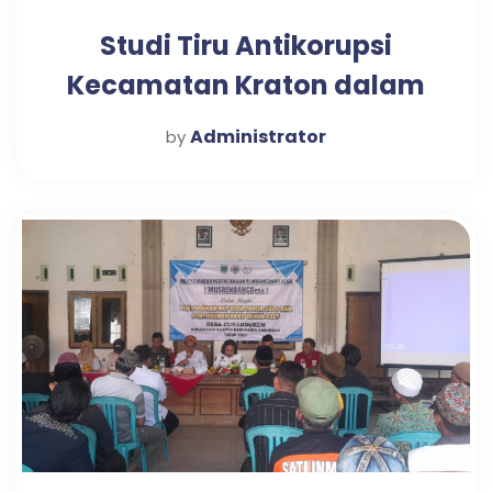
Studi Tiru Antikorupsi
Kecamatan Kraton dalam
Mewujudkan Pelayanan
Administrator
by
Publik Optimal di Desa
Candi Tahun 2025