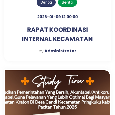
Berita
Berita
2026-01-09 12:00:00
RAPAT KOORDINASI
INTERNAL KECAMATAN
KRATON UNTUK PENGUATAN
Administrator
by
SINERGI KERJA