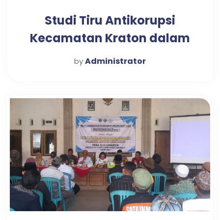
Studi Tiru Antikorupsi
Kecamatan Kraton dalam
Mewujudkan Pelayanan
Administrator
by
Publik Optimal di Desa
Candi Tahun 2025