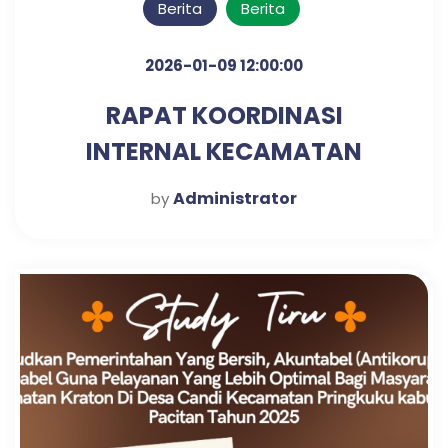
Berita
Berita
2026-01-09 12:00:00
RAPAT KOORDINASI
INTERNAL KECAMATAN
KRATON UNTUK PENGUATAN
Administrator
by
SINERGI KERJA