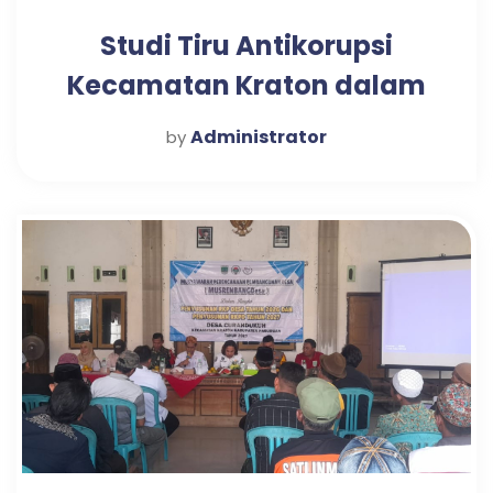
Studi Tiru Antikorupsi
Kecamatan Kraton dalam
Mewujudkan Pelayanan
Administrator
by
Publik Optimal di Desa
Candi Tahun 2025