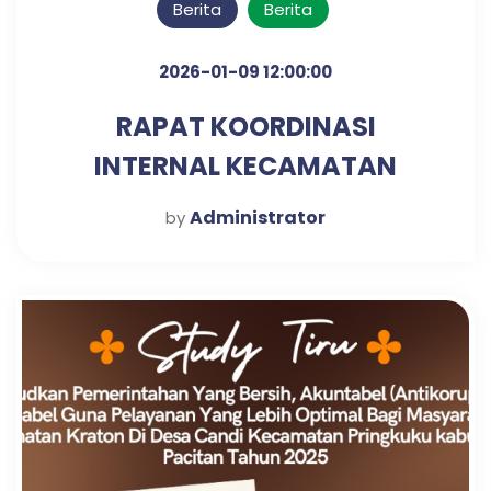
Berita
Berita
2026-01-09 12:00:00
RAPAT KOORDINASI
INTERNAL KECAMATAN
KRATON UNTUK PENGUATAN
Administrator
by
SINERGI KERJA