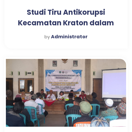
Studi Tiru Antikorupsi
Kecamatan Kraton dalam
Mewujudkan Pelayanan
Administrator
by
Publik Optimal di Desa
Candi Tahun 2025