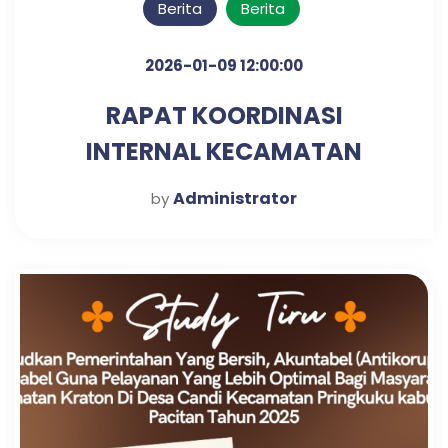
Berita
Berita
2026-01-09 12:00:00
RAPAT KOORDINASI
INTERNAL KECAMATAN
KRATON UNTUK PENGUATAN
Administrator
by
SINERGI KERJA