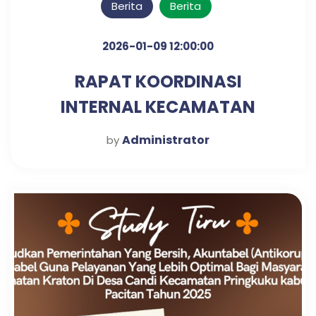
Berita
Berita
2026-01-09 12:00:00
RAPAT KOORDINASI
INTERNAL KECAMATAN
KRATON UNTUK PENGUATAN
Administrator
by
SINERGI KERJA