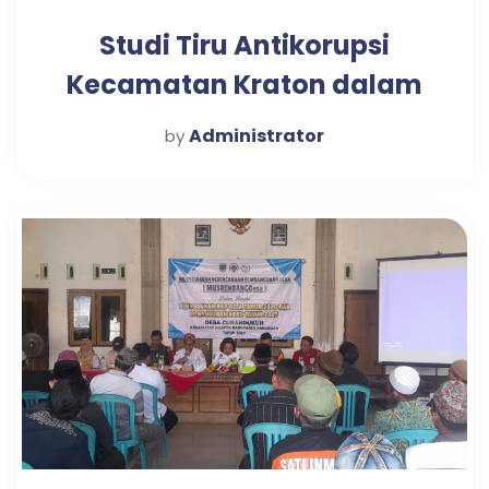
Studi Tiru Antikorupsi
Kecamatan Kraton dalam
Mewujudkan Pelayanan
Administrator
by
Publik Optimal di Desa
Candi Tahun 2025