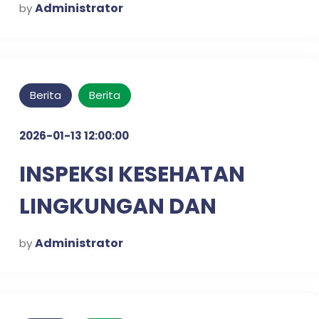
Administrator
by
Berita
Berita
2026-01-13 12:00:00
INSPEKSI KESEHATAN
LINGKUNGAN DAN
SKRINING DIABETES &
Administrator
by
HIPERTENSI