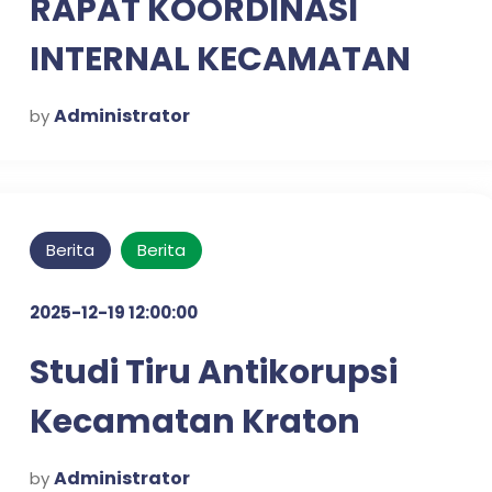
RAPAT KOORDINASI
INTERNAL KECAMATAN
KRATON UNTUK
Administrator
by
PENGUATAN SINERGI
KERJA
Berita
Berita
2025-12-19 12:00:00
Studi Tiru Antikorupsi
Kecamatan Kraton
dalam Mewujudkan
Administrator
by