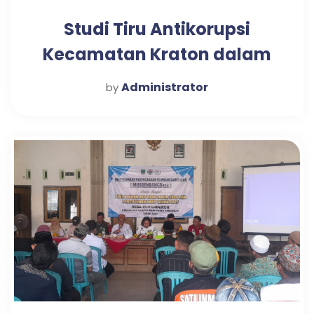
Studi Tiru Antikorupsi
Kecamatan Kraton dalam
Mewujudkan Pelayanan
Administrator
by
Publik Optimal di Desa
Candi Tahun 2025