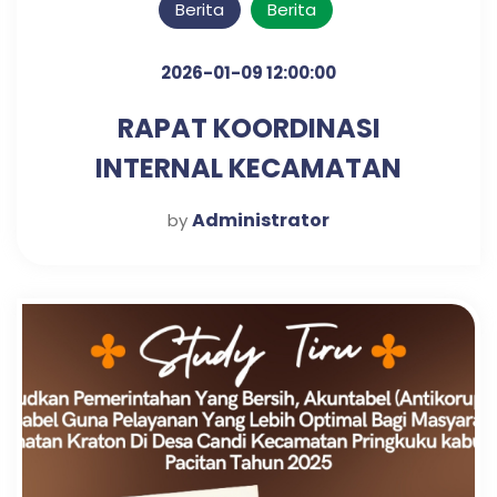
Berita
Berita
2026-01-09 12:00:00
RAPAT KOORDINASI
INTERNAL KECAMATAN
KRATON UNTUK PENGUATAN
Administrator
by
SINERGI KERJA