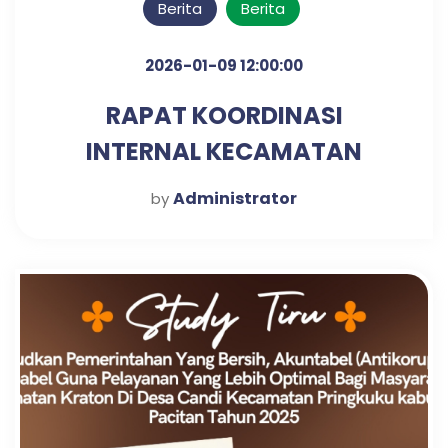
Berita
Berita
2026-01-09 12:00:00
RAPAT KOORDINASI
INTERNAL KECAMATAN
KRATON UNTUK PENGUATAN
Administrator
by
SINERGI KERJA