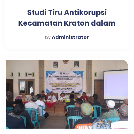
Studi Tiru Antikorupsi
Kecamatan Kraton dalam
Mewujudkan Pelayanan
Administrator
by
Publik Optimal di Desa
Candi Tahun 2025