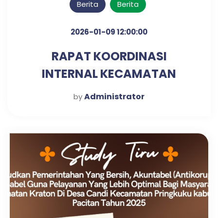
Berita
Berita
2026-01-09 12:00:00
RAPAT KOORDINASI
INTERNAL KECAMATAN
KRATON UNTUK PENGUATAN
Administrator
by
SINERGI KERJA