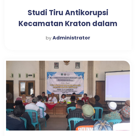
Studi Tiru Antikorupsi
Kecamatan Kraton dalam
Mewujudkan Pelayanan
Administrator
by
Publik Optimal di Desa
Candi Tahun 2025