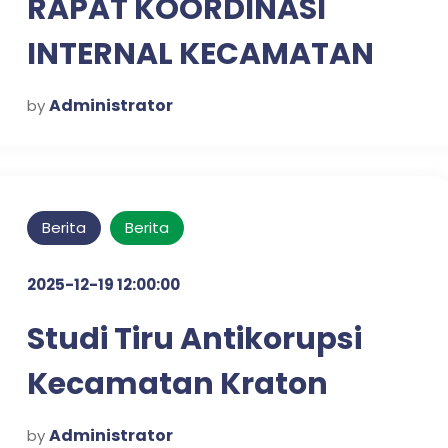
RAPAT KOORDINASI
INTERNAL KECAMATAN
KRATON UNTUK
Administrator
by
PENGUATAN SINERGI
KERJA
Berita
Berita
2025-12-19 12:00:00
Studi Tiru Antikorupsi
Kecamatan Kraton
dalam Mewujudkan
Administrator
by