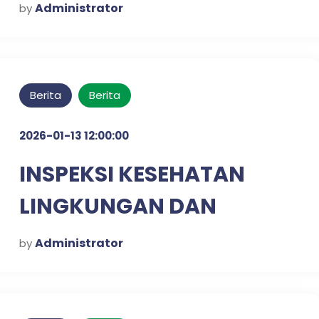
Administrator
by
Berita
Berita
2026-01-13 12:00:00
INSPEKSI KESEHATAN
LINGKUNGAN DAN
SKRINING DIABETES &
Administrator
by
HIPERTENSI