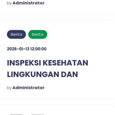
Administrator
by
Berita
Berita
2026-01-13 12:00:00
INSPEKSI KESEHATAN
LINGKUNGAN DAN
SKRINING DIABETES &
Administrator
by
HIPERTENSI