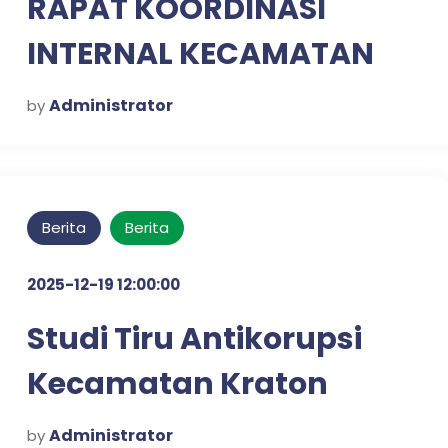
RAPAT KOORDINASI
INTERNAL KECAMATAN
KRATON UNTUK
Administrator
by
PENGUATAN SINERGI
KERJA
Berita
Berita
2025-12-19 12:00:00
Studi Tiru Antikorupsi
Kecamatan Kraton
dalam Mewujudkan
Administrator
by