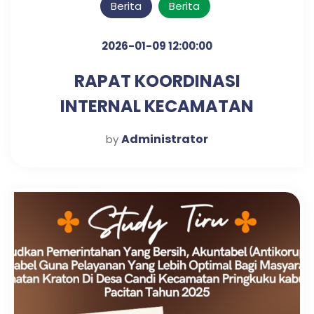
Berita
Berita
2026-01-09 12:00:00
RAPAT KOORDINASI
INTERNAL KECAMATAN
KRATON UNTUK PENGUATAN
Administrator
by
SINERGI KERJA