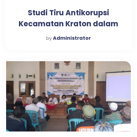
Studi Tiru Antikorupsi
Kecamatan Kraton dalam
Mewujudkan Pelayanan
Administrator
by
Publik Optimal di Desa
Candi Tahun 2025