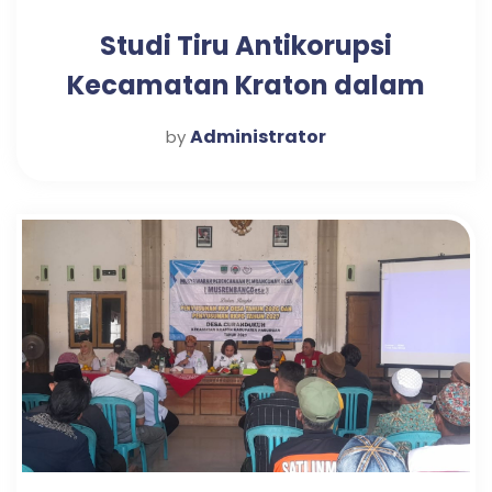
Studi Tiru Antikorupsi
Kecamatan Kraton dalam
Mewujudkan Pelayanan
Administrator
by
Publik Optimal di Desa
Candi Tahun 2025