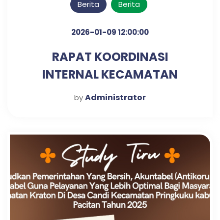
Berita
Berita
2026-01-09 12:00:00
RAPAT KOORDINASI
INTERNAL KECAMATAN
KRATON UNTUK PENGUATAN
Administrator
by
SINERGI KERJA