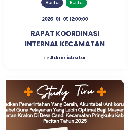
Berita
Berita
2026-01-09 12:00:00
RAPAT KOORDINASI
INTERNAL KECAMATAN
KRATON UNTUK PENGUATAN
Administrator
by
SINERGI KERJA