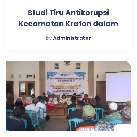
Studi Tiru Antikorupsi
Kecamatan Kraton dalam
Mewujudkan Pelayanan
Administrator
by
Publik Optimal di Desa
Candi Tahun 2025