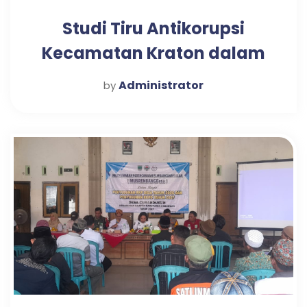
Studi Tiru Antikorupsi
Kecamatan Kraton dalam
Mewujudkan Pelayanan
Administrator
by
Publik Optimal di Desa
Candi Tahun 2025