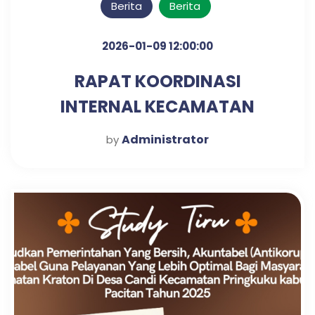
Berita
Berita
2026-01-09 12:00:00
RAPAT KOORDINASI
INTERNAL KECAMATAN
KRATON UNTUK PENGUATAN
Administrator
by
SINERGI KERJA