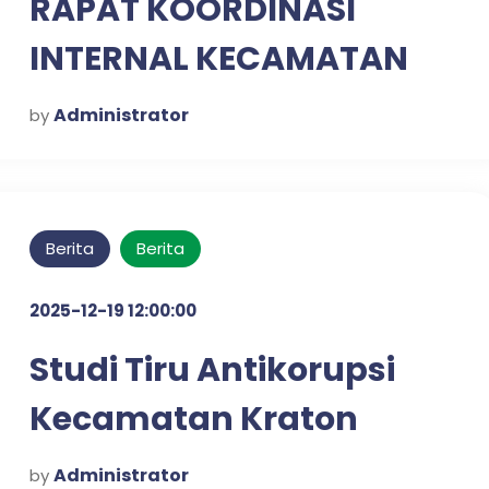
RAPAT KOORDINASI
INTERNAL KECAMATAN
KRATON UNTUK
Administrator
by
PENGUATAN SINERGI
KERJA
Berita
Berita
2025-12-19 12:00:00
Studi Tiru Antikorupsi
Kecamatan Kraton
dalam Mewujudkan
Administrator
by