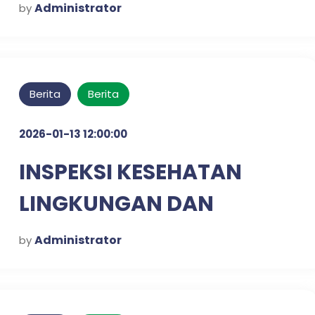
Administrator
by
Berita
Berita
2026-01-13 12:00:00
INSPEKSI KESEHATAN
LINGKUNGAN DAN
SKRINING DIABETES &
Administrator
by
HIPERTENSI