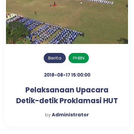
Berita
PHBN
2018-08-17 15:00:00
Pelaksanaan Upacara
Detik-detik Proklamasi HUT
RI ke-73 di Kecamatan
Administrator
by
Kraton