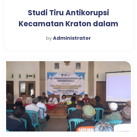
Studi Tiru Antikorupsi
Kecamatan Kraton dalam
Mewujudkan Pelayanan
Administrator
by
Publik Optimal di Desa
Candi Tahun 2025