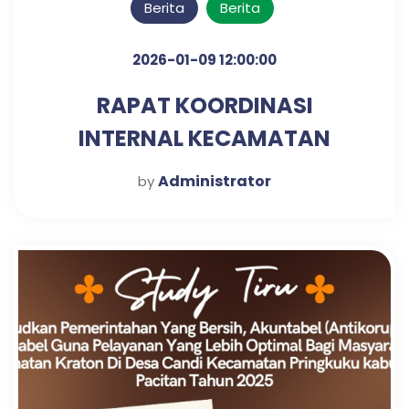
Berita
Berita
2026-01-09 12:00:00
RAPAT KOORDINASI
INTERNAL KECAMATAN
KRATON UNTUK PENGUATAN
Administrator
by
SINERGI KERJA