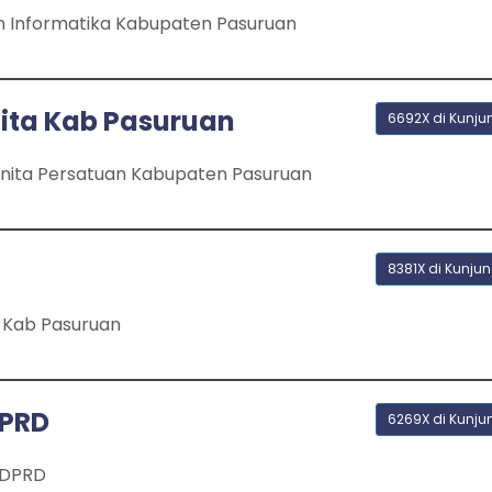
n Informatika Kabupaten Pasuruan
ta Kab Pasuruan
6692X di Kunju
ita Persatuan Kabupaten Pasuruan
8381X di Kunjun
 Kab Pasuruan
DPRD
6269X di Kunju
 DPRD