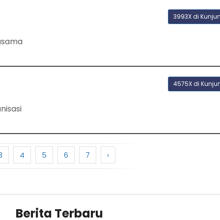
3993X di Kunju
jasama
4575X di Kunju
nisasi
3
4
5
6
7
›
Berita Terbaru