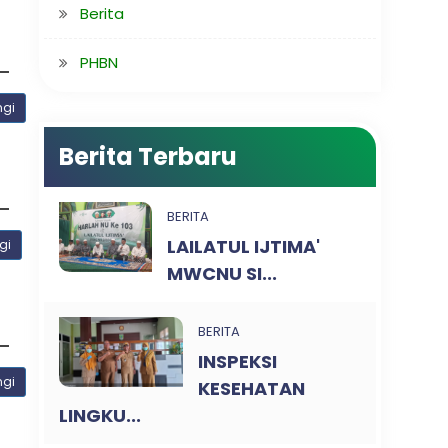
Berita
PHBN
ngi
Berita Terbaru
BERITA
LAILATUL IJTIMA'
gi
MWCNU SI...
BERITA
INSPEKSI
ngi
KESEHATAN
LINGKU...