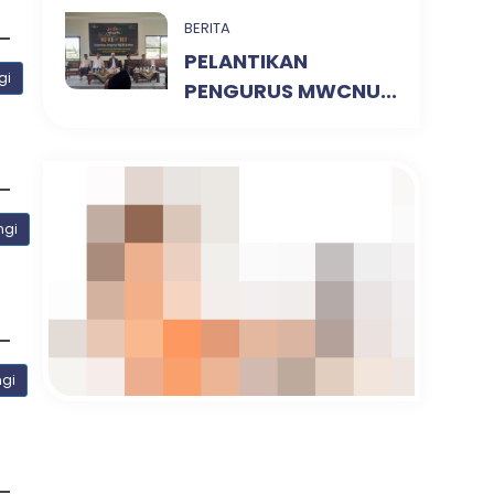
BERITA
PELANTIKAN
gi
PENGURUS MWCNU...
ngi
ngi