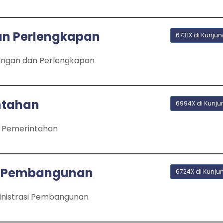
n Perlengkapan
6731X di Kunjun
angan dan Perlengkapan
ntahan
6994X di Kunju
a Pemerintahan
i Pembangunan
6724X di Kunju
inistrasi Pembangunan