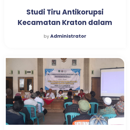
Studi Tiru Antikorupsi
Kecamatan Kraton dalam
Mewujudkan Pelayanan
Administrator
by
Publik Optimal di Desa
Candi Tahun 2025