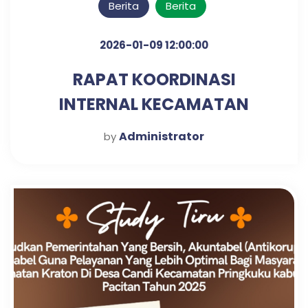
Berita
Berita
2026-01-09 12:00:00
RAPAT KOORDINASI
INTERNAL KECAMATAN
KRATON UNTUK PENGUATAN
Administrator
by
SINERGI KERJA