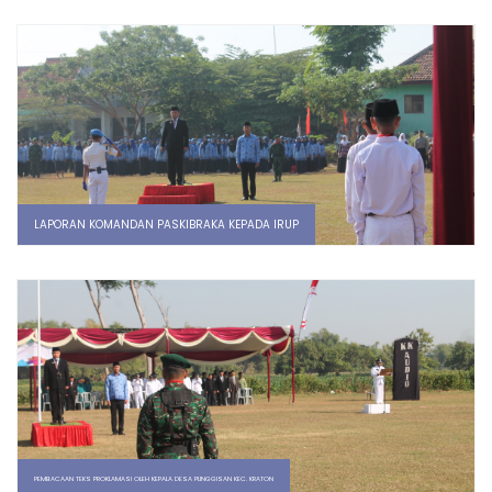
LAPORAN KOMANDAN PASKIBRAKA KEPADA IRUP
PEMBACAAN TEKS PROKLAMASI OLEH KEPALA DESA PLINGGISAN KEC. KRATON