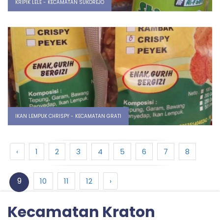
KRIPIK LELE - KECAMATAN SUKOREJO
IKAN LEMPUK CHRISPY - KECAMATAN GRATI
‹
1
2
3
4
5
6
7
8
9
10
11
12
›
Kecamatan Kraton